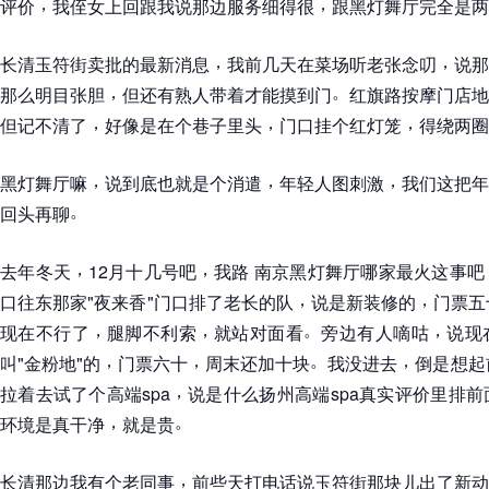
，
，
评价
我侄女上回跟我说那边服务细得很
跟黑灯舞厅完全是两
，
，
长清玉符街卖批的最新消息
我前几天在菜场听老张念叨
说那
，
。
那么明目张胆
但还有熟人带着才能摸到门
红旗路按摩门店地
，
，
，
但记不清了
好像是在个巷子里头
门口挂个红灯笼
得绕两圈
，
，
，
黑灯舞厅嘛
说到底也就是个消遣
年轻人图刺激
我们这把年
。
回头再聊
，
，
去年冬天
12月十几号吧
我路 南京黑灯舞厅哪家最火这事吧
，
，
口往东那家"夜来香"门口排了老长的队
说是新装修的
门票五
，
，
。
，
现在不行了
腿脚不利索
就站对面看
旁边有人嘀咕
说现
，
，
。
，
叫"金粉地"的
门票六十
周末还加十块
我没进去
倒是想起
，
拉着去试了个高端spa
说是什么扬州高端spa真实评价里排前
，
。
环境是真干净
就是贵
，
长清那边我有个老同事
前些天打电话说玉符街那块儿出了新动