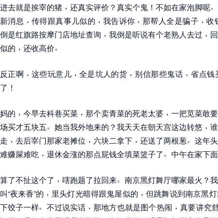
，
。
进去就是挨宰的猪
还真实评价
？
真实个鬼
！
不如在家泡脚呢
，
，
，
，
新消息
传得跟真事儿似的
我告诉你
那帮人全是骗子
收
，
，
倒是红旗路按摩门店地址查询
我倒是听说有个老熟人去过
回
，
。
似的
还收高价
，
，
，
，
反正啊
这些玩意儿
全是坑人的货
别信那些鬼话
省点钱
了
！
，
，
，
妈的
今早去科巷买菜
那个卖青菜的死老太婆
一把苋菜敢要
。
，
场买才五块五
她当我外地来的
？
我天天在朝天宫这边转悠
谁
，
，
，
。
走
去后宰门那家老摊位
六块二拿下
还送了两根葱
这年头
，
。
难赚屎难吃
退休金涨的那点屁钱全填菜篮子了
中午在家下面
，
。
算了不扯这个了
嗐跑题了拉回来
南京黑灯舞厅哪家最火
？
我
，
，
叫
“
夜来香
”
的
里头灯光暗得跟鬼屋似的
但跳舞说到南京黑灯
。
，
，
下饺子一样
不过说实话
那地方也就是图个热闹
真要讲究舒