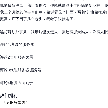
，
，
，
批的最新消息
我听着糊涂
他说就是些小年轻搞的新花样
我
，
，
我上个月陪老伴去查血糖
路过看见个门面
写着"红旗路按摩
，
，
。
挺高
底下围了几个老头
我瞅了眼就走了
，
，
，
黑灯舞厅那事儿
我最后也没进去
就记得那天风大
吹得人眼
评论1:考调的服务器
评论2青年服务大局
评论3代理服务器 服务端
评论4服务方面勤于
热门排行
1
售后服务降级
”