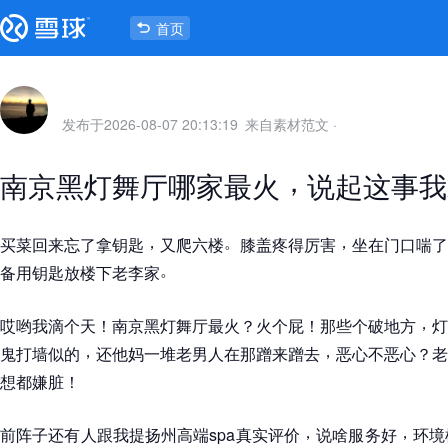
首页
发布于
2026-08-07 20:13:19
来自素材范文
·
，
南京黑灯舞厅哪家最火
说起这事我
，
。
，
买菜回来忘了拿钥匙
又爬六楼
膝盖疼得厉害
坐在门口喘了
。
备用钥匙放楼下老李家
，
哎哟我滴个天
！
南京黑灯舞厅最火
？
火个屁
！
那些个破地方
灯
，
，
鬼打墙似的
还他妈一堆老男人在那蹭来蹭去
恶心不恶心
？
老
想都嫌脏
！
，
，
前阵子还有人跟我提扬州高端spa真实评价
说啥服务好
环境