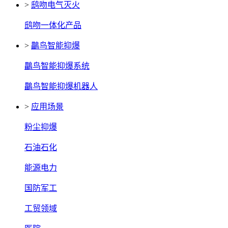
>
鸱吻电气灭火
鸱吻一体化产品
>
鸓鸟智能抑爆
鸓鸟智能抑爆系统
鸓鸟智能抑爆机器人
>
应用场景
粉尘抑爆
石油石化
能源电力
国防军工
工贸领域