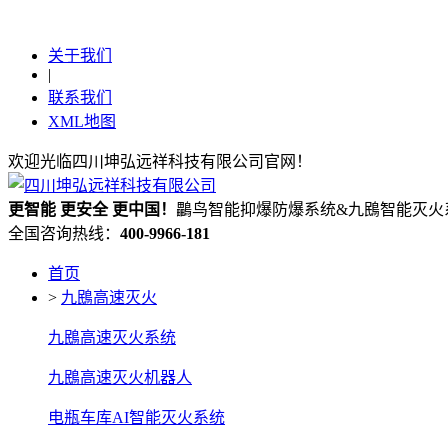
关于我们
|
联系我们
XML地图
欢迎光临四川坤弘远祥科技有限公司官网！
更
智能
更
安全
更
中国！
鸓鸟智能抑爆防爆系统&九鴖智能灭火
全国咨询热线：
400-9966-181
首页
>
九鴖高速灭火
九鴖高速灭火系统
九鴖高速灭火机器人
电瓶车库AI智能灭火系统