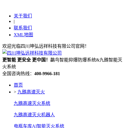
关于我们
|
联系我们
XML地图
欢迎光临四川坤弘远祥科技有限公司官网！
更
智能
更
安全
更
中国！
鸓鸟智能抑爆防爆系统&九鴖智能灭
火系统
全国咨询热线：
400-9966-181
首页
>
九鴖高速灭火
九鴖高速灭火系统
九鴖高速灭火机器人
电瓶车库AI智能灭火系统