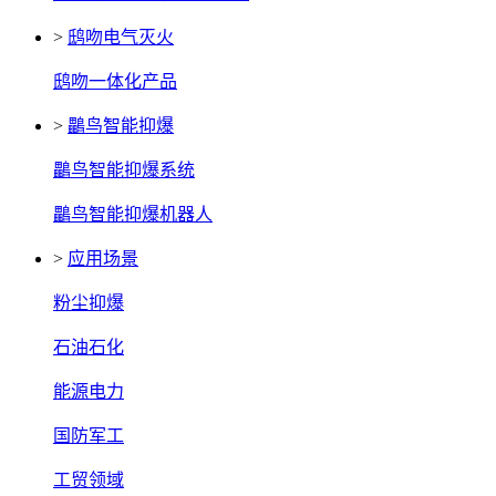
>
鸱吻电气灭火
鸱吻一体化产品
>
鸓鸟智能抑爆
鸓鸟智能抑爆系统
鸓鸟智能抑爆机器人
>
应用场景
粉尘抑爆
石油石化
能源电力
国防军工
工贸领域