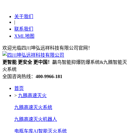
关于我们
|
联系我们
XML地图
欢迎光临四川坤弘远祥科技有限公司官网！
更
智能
更
安全
更
中国！
鸓鸟智能抑爆防爆系统&九鴖智能灭
火系统
全国咨询热线：
400-9966-181
首页
>
九鴖高速灭火
九鴖高速灭火系统
九鴖高速灭火机器人
电瓶车库AI智能灭火系统