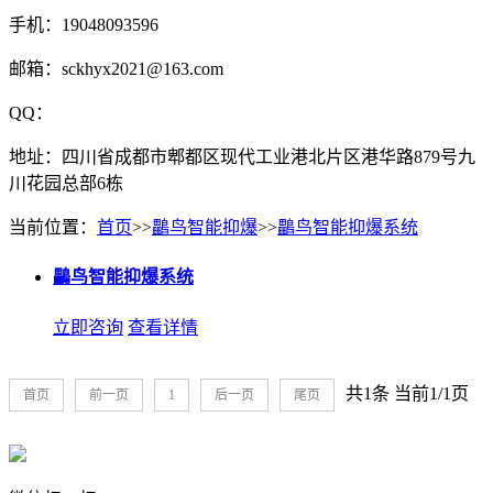
手机：19048093596
邮箱：sckhyx2021@163.com
QQ：
地址：四川省成都市郫都区现代工业港北片区港华路879号九
川花园总部6栋
当前位置：
首页
>>
鸓鸟智能抑爆
>>
鸓鸟智能抑爆系统
鸓鸟智能抑爆系统
立即咨询
查看详情
共1条 当前1/1页
首页
前一页
1
后一页
尾页