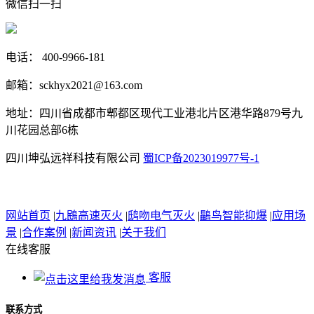
微信扫一扫
电话： 400-9966-181
邮箱：sckhyx2021@163.com
地址：四川省成都市郫都区现代工业港北片区港华路879号九
川花园总部6栋
四川坤弘远祥科技有限公司
蜀ICP备2023019977号-1
网站首页
|
九鴖高速灭火
|
鸱吻电气灭火
|
鸓鸟智能抑爆
|
应用场
景
|
合作案例
|
新闻资讯
|
关于我们
在线客服
客服
联系方式