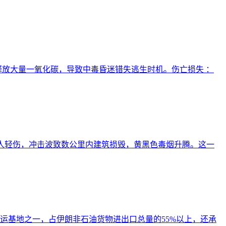
释放大量一氧化碳，导致中毒昏迷错失逃生时机。伤亡损失 ：
、19人轻伤，冲击波致数公里内建筑损毁，黄黑色毒烟升腾。这一
航运基地之一，占伊朗非石油货物进出口总量的55%以上，还承