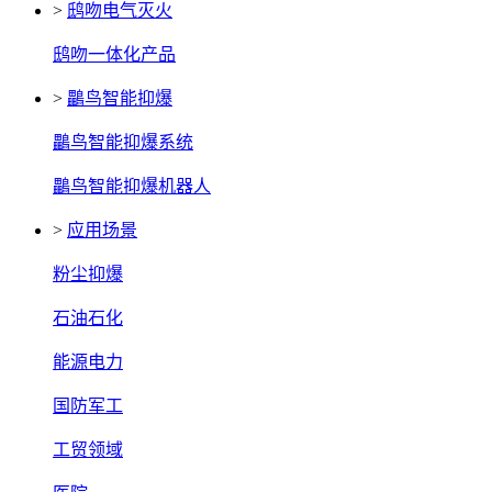
>
鸱吻电气灭火
鸱吻一体化产品
>
鸓鸟智能抑爆
鸓鸟智能抑爆系统
鸓鸟智能抑爆机器人
>
应用场景
粉尘抑爆
石油石化
能源电力
国防军工
工贸领域