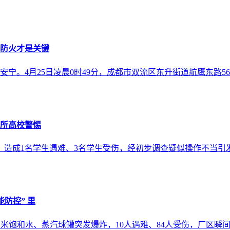
头防火才是关键
宁。4月25日凌晨0时49分，成都市双流区东升街道航鹰东路5
每所高校警惕
闪爆，造成1名学生遇难、3名学生受伤，经初步调查疑似操作不
能防控” 里
650立方米饱和水、蒸汽球罐突发爆炸，10人遇难、84人受伤，