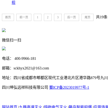
担
共19条
首页
前一页
1
2
3
后一页
尾页
微信扫一扫
电话： 400-9966-181
邮箱：sckhyx2021@163.com
地址：四川省成都市郫都区现代工业港北片区港华路879号九川
四川坤弘远祥科技有限公司
蜀ICP备2023019977号-1
网站首页
|
九鴖高速灭火
|
鸱吻电气灭火
|
鸓鸟智能抑爆
|
应用场