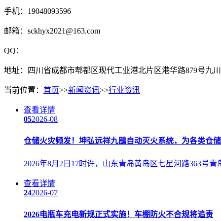
手机：19048093596
邮箱：sckhyx2021@163.com
QQ：
地址：四川省成都市郫都区现代工业港北片区港华路879号九川
当前位置：
首页
>>
新闻资讯
>>
行业资讯
查看详情
05
2026-08
仓储火灾频发！坤弘远祥九鴖自动灭火系统，为各类仓储
2026年8月2日17时许，山东青岛黄岛区七星河路3
查看详情
24
2026-07
2026电瓶车充电新规正式实施！车棚防火不合规将追责