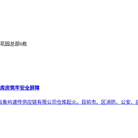
花园总部6栋
库房筑牢安全屏障
63号青岛象屿速传供应链有限公司仓库起火。目前市、区消防、公