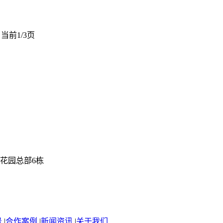
 当前1/3页
花园总部6栋
景
|
合作案例
|
新闻资讯
|
关于我们