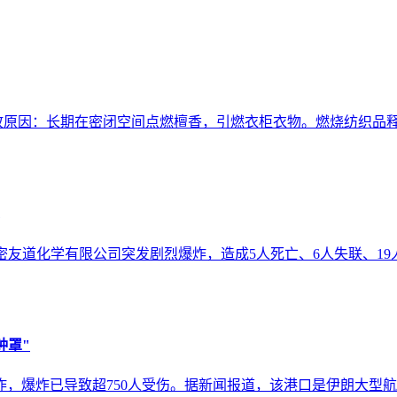
）事故原因：长期在密闭空间点燃檀香，引燃衣柜衣物。燃烧纺织品
，山东高密友道化学有限公司突发剧烈爆炸，造成5人死亡、6人失联
钟罩"
炸，爆炸已导致超750人受伤。据新闻报道，该港口是伊朗大型