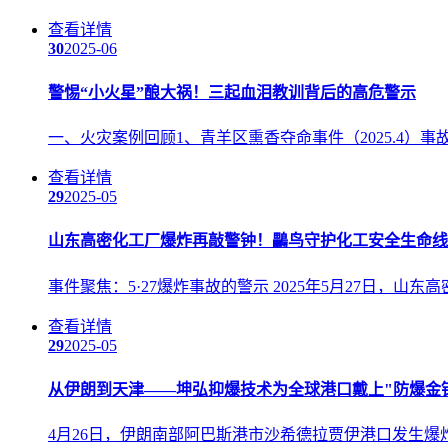
查看详情
30
2025-06
警惕“小火星”酿大祸！三起血泪教训背后的高危警示
一、火灾案例回顾1、青羊区熏香夺命事件（2025.4
查看详情
29
2025-05
山东高密化工厂爆炸再敲警钟！鸓鸟守护化工安全生命线
事件聚焦：5·27爆炸事故的警示 2025年5月27日
查看详情
29
2025-05
从伊朗到天津——坤弘抑爆技术为全球港口戴上"防爆金
4月26日，伊朗南部阿巴斯港市沙希德拉贾伊港口发生爆