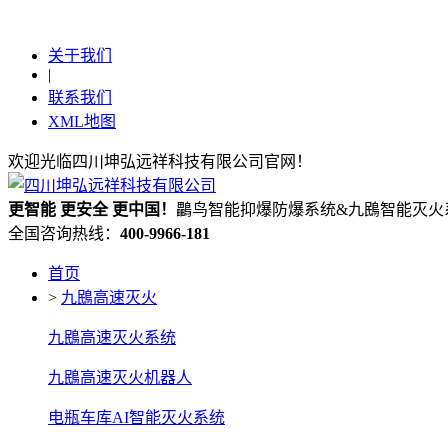
关于我们
|
联系我们
XML地图
欢迎光临四川坤弘远祥科技有限公司官网！
更
智能
更
安全
更
中国！
鸓鸟智能抑爆防爆系统&九鴖智能灭火
全国咨询热线：
400-9966-181
首页
>
九鴖高速灭火
九鴖高速灭火系统
九鴖高速灭火机器人
电瓶车库AI智能灭火系统