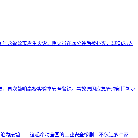
60号永福公寓发生火灾，明火虽在20分钟后被扑灭，却造成5人
当引发，再次敲响高校实验室安全警钟。事故原因应急管理部门初步
厂区瞬间沦为废墟……这起牵动全国的工业安全惨剧，不仅让多个家