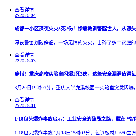
查看详情
27
2026-04
成都一小区深夜火灾5死2伤！惨痛教训警醒世人，从源
深夜警笛划破静谧，一场无情的火灾，击碎了多个家庭的安
查看详情
23
2026-03
痛惜！重庆高校实验室闪爆1死3伤，这些安全漏洞值得
3月20日19时05分，重庆大学虎溪校园一实验室突发
查看详情
27
2026-01
1·18包头爆炸事故启示：工业安全的破局之路，藏在 “智
1·18包头爆炸事故 1月18日15时03分，包钢板材厂