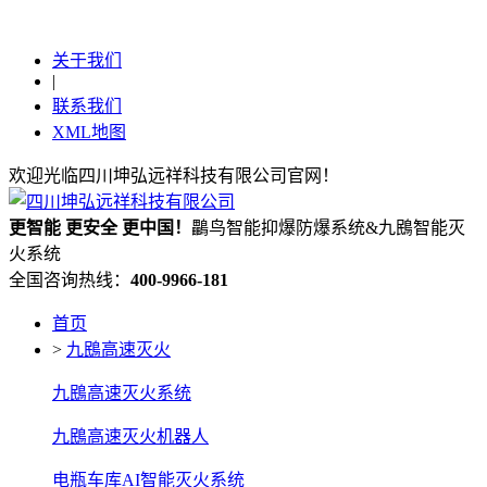
关于我们
|
联系我们
XML地图
欢迎光临四川坤弘远祥科技有限公司官网！
更
智能
更
安全
更
中国！
鸓鸟智能抑爆防爆系统&九鴖智能灭
火系统
全国咨询热线：
400-9966-181
首页
>
九鴖高速灭火
九鴖高速灭火系统
九鴖高速灭火机器人
电瓶车库AI智能灭火系统