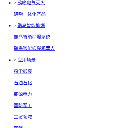
>
鸱吻电气灭火
鸱吻一体化产品
>
鸓鸟智能抑爆
鸓鸟智能抑爆系统
鸓鸟智能抑爆机器人
>
应用场景
粉尘抑爆
石油石化
能源电力
国防军工
工贸领域