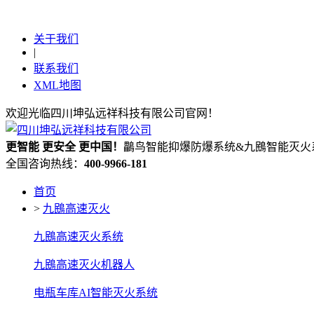
关于我们
|
联系我们
XML地图
欢迎光临四川坤弘远祥科技有限公司官网！
更
智能
更
安全
更
中国！
鸓鸟智能抑爆防爆系统&九鴖智能灭火
全国咨询热线：
400-9966-181
首页
>
九鴖高速灭火
九鴖高速灭火系统
九鴖高速灭火机器人
电瓶车库AI智能灭火系统