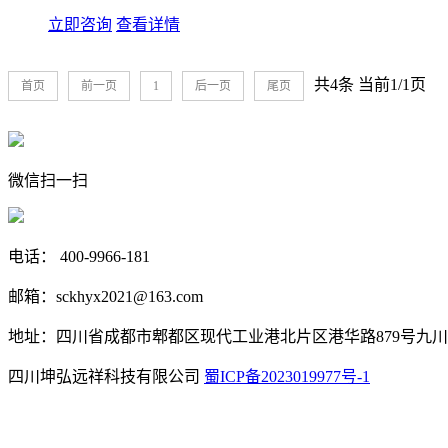
立即咨询
查看详情
共4条 当前1/1页
首页
前一页
1
后一页
尾页
微信扫一扫
电话： 400-9966-181
邮箱：sckhyx2021@163.com
地址：四川省成都市郫都区现代工业港北片区港华路879号九川
四川坤弘远祥科技有限公司
蜀ICP备2023019977号-1