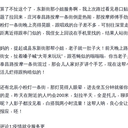
，
，
算了不扯这个了
东新街那小姐服务啊
我上次路过看见巷口贴
，
，
题了拉回来
庄河泰昌路按摩一条街倒是热闹
那按摩师傅手劲
，
，
粉灯一条街晚上亮得晃眼
跟唱戏的台子差不多
可别往深里
，
，
距离近得跟串门似的
我侄女上回说在手机里找的
结果人站街
，
，
妈的
提起成县东新街那帮小姐
老子就一肚子火
！
前天晚上路
，
，
。
街女
扯着嗓子喊
“
大哥来玩玩
”
跟苍蝇似的嗡嗡嗡
你当老子
，
，
泰昌路按摩一条街混过
那会儿人家好歹讲个手艺
现在这帮
活儿烂得跟狗啃似的
！
，
，
还有北辰小粉灯一条街
那灯晃得人眼晕
进去坐五分钟就催你
，
，
，
，
的是
昨天在附近的人约会200米
划拉半天
全是托儿
聊
，
，
呢
？
人影子都没见着
白搭我两小时流量
！
这帮人呐
良心全让
，
报应
呸
！
评论1:疫情就业服务更