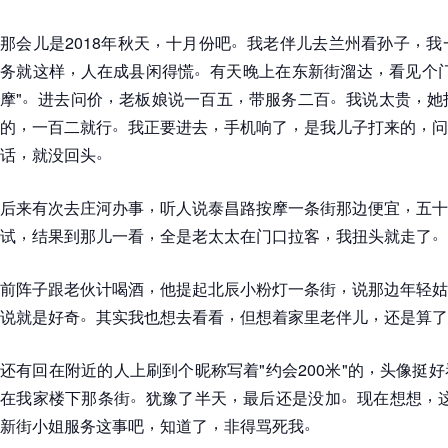
，
。
，
那会儿是2018年秋天
十月份吧
我老伴儿去兰州看孙子
我
，
。
，
务就这样
人在成县闲得慌
有天晚上在东新街溜达
看见个
。
，
，
。
，
摩"
进去问价
老板娘说一百五
带服务二百
我说太贵
她
，
。
，
，
，
的
一百二就行
我正要进去
手机响了
是我儿子打来的
问
，
。
话
就没回头
，
，
后来有次去庄河办事
听人说泰昌路按摩一条街那边便宜
五十
，
，
，
。
试
结果到那儿一看
全是老太太在门口拉客
我扭头就走了
，
，
前阵子跟老伙计喝酒
他提起北辰小粉灯一条街
说那边年轻姑
。
，
，
说就是好奇
其实我也想去看看
但想着家里老伴儿
还是算了
，
还有回在附近的人上刷到个昵称写着"约会200米"的
头像挺好
。
，
。
，
在我家楼下那条街
犹豫了半天
最后还是没加
现在想想
，
，
。
新街小姐服务这事吧
知道了
非得骂死我