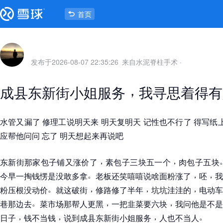
首页
发布于
2026-08-07 22:35:26
来自水泥脊柱手术
·
，
成县东新街小姐服务
我寻思着得有
水管又漏了 修理工说明天来 明天复明天 记性也不行了 得写纸
应帮他问问 忘了 明天想起来再说吧
，
，
东新街那家包子铺又涨价了
素包子三块五一个
肉包子五块
。
，
，
今早一掏钱愣是没敢多拿
老板还笑嘻嘻说啥面粉涨了
呸
我
。
，
，
，
粉压根没动价
就这破街
修路修了半年
坑坑洼洼的
电动车
。
，
，
巷那边去
菜市场那帮人更黑
一把韭菜要六块
我问他是不是
，
，
，
。
日子
钱不当钱
说到成县东新街小姐服务
人也不当人