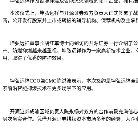
坤弘远祥作为智能抑爆及智能灭火领域的领军企业，拥有细
本次仪式上，坤弘远祥与开源证券双方负责人正式签署了战略
商，公开发行股票并上市或转板的辅导机构、保荐机构及主承
坤弘远祥董事长胡红革博士向到访的开源证券一行介绍了公司
产、防爆抑爆越来越重视。坤弘远祥作为一家高新技术企业，
用，取得了优秀的防护效果。
坤弘远祥COO兼CMO陈洪波表示，本次签约是坤弘远祥全
索前沿智能抑爆技术在更多场景下的应用。
开源证券成渝区域负责人陈永畅对双方的合作前景充满信心，
层次务实合作。凭借开源证券耕耘资本市场多年的经验，为企业