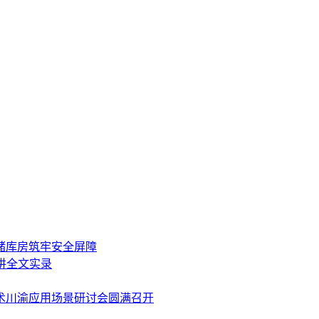
储库房筑牢安全屏障
讲全文实录
术川渝应用场景研讨会圆满召开