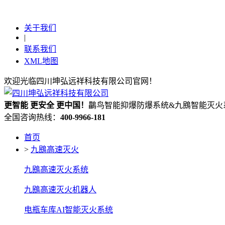
关于我们
|
联系我们
XML地图
欢迎光临四川坤弘远祥科技有限公司官网！
更
智能
更
安全
更
中国！
鸓鸟智能抑爆防爆系统&九鴖智能灭火
全国咨询热线：
400-9966-181
首页
>
九鴖高速灭火
九鴖高速灭火系统
九鴖高速灭火机器人
电瓶车库AI智能灭火系统