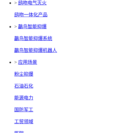
>
鸱吻电气灭火
鸱吻一体化产品
>
鸓鸟智能抑爆
鸓鸟智能抑爆系统
鸓鸟智能抑爆机器人
>
应用场景
粉尘抑爆
石油石化
能源电力
国防军工
工贸领域