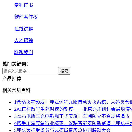
专利证书
软件著作权
在线讲解
人才招聘
联系我们
热门关键词：
搜索
产品推荐
相关常见百科
1
仓储火灾频发！坤弘远祥九鴖自动灭火系统，为各类仓
2
AI正在改写生死时速的刻度——北京亦庄研讨会最燃演
3
2026电瓶车充电新规正式实施！车棚防火不合规将追责
4
携手川渝应急行业精英，深耕智能安防新赛道丨坤弘技
5
坤弘远祥受邀参与成德眉资应急协同联动大会