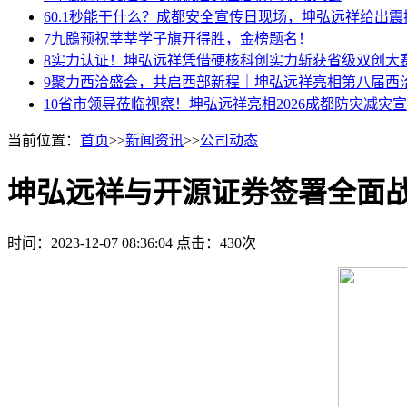
6
0.1秒能干什么？成都安全宣传日现场，坤弘远祥给出震
7
九鴖预祝莘莘学子旗开得胜，金榜题名！
8
实力认证！坤弘远祥凭借硬核科创实力斩获省级双创大
9
聚力西洽盛会，共启西部新程｜坤弘远祥亮相第八届西
10
省市领导莅临视察！坤弘远祥亮相2026成都防灾减灾
当前位置：
首页
>>
新闻资讯
>>
公司动态
坤弘远祥与开源证券签署全面战
时间：2023-12-07 08:36:04
点击：430次