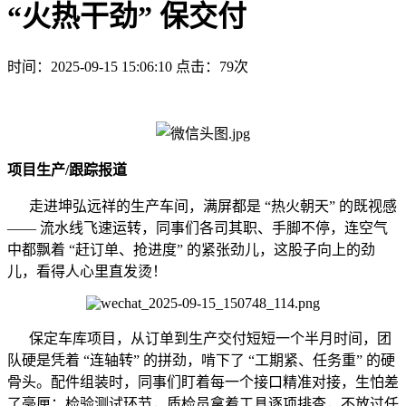
“火热干劲” 保交付
时间：2025-09-15 15:06:10
点击：79次
项目生产/跟踪报道
走进坤弘远祥的生产车间，满屏都是 “热火朝天” 的既视感
—— 流水线飞速运转，同事们各司其职、手脚不停，连空气
中都飘着 “赶订单、抢进度” 的紧张劲儿，这股子向上的劲
儿，看得人心里直发烫！
保定车库项目，从订单到生产交付短短一个半月时间，团
队硬是凭着 “连轴转” 的拼劲，啃下了 “工期紧、任务重” 的硬
骨头。配件组装时，同事们盯着每一个接口精准对接，生怕差
了毫厘；检验测试环节，质检员拿着工具逐项排查，不放过任