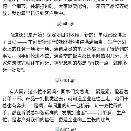
何一个细节；装箱打包时，大家默契配合，一箱箱产品整齐码
放，就盼着早日送到客户手中。
而这还只是开始！保定项目刚收尾，新的订单就已经排上
了日程 —— 车间里待生产的原材料堆得满满当当，生产计划
表上的任务一项接一项，连调度员的笔记本都记满了待协调的
事项。同事们轮班不歇，连食堂的饭点都比平时热闹几分，大
家匆匆吃完就往车间赶，嘴里念叨的都是 “再快一点，就能多
赶一批货”。
有人问，这么忙不累吗？同事们笑着说：“累是累，但看着
订单不断、产品一批批发出去，就知道企业在往上走，咱们干
着也有奔头！” 是啊，车间里的每一台机器、每一双忙碌的
手，都在诉说着坤弘远祥的 “发展加速度”—— 订单多、生产
忙，是客户对我们的信任，更是企业向上生长的底气！