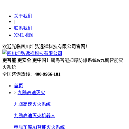
关于我们
|
联系我们
XML地图
欢迎光临四川坤弘远祥科技有限公司官网！
更
智能
更
安全
更
中国！
鸓鸟智能抑爆防爆系统&九鴖智能灭
火系统
全国咨询热线：
400-9966-181
首页
>
九鴖高速灭火
九鴖高速灭火系统
九鴖高速灭火机器人
电瓶车库AI智能灭火系统