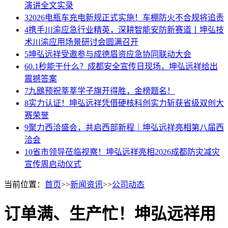
演讲全文实录
3
2026电瓶车充电新规正式实施！车棚防火不合规将追责
4
携手川渝应急行业精英，深耕智能安防新赛道丨坤弘技
术川渝应用场景研讨会圆满召开
5
坤弘远祥受邀参与成德眉资应急协同联动大会
6
0.1秒能干什么？成都安全宣传日现场，坤弘远祥给出
震撼答案
7
九鴖预祝莘莘学子旗开得胜，金榜题名！
8
实力认证！坤弘远祥凭借硬核科创实力斩获省级双创大
赛荣誉
9
聚力西洽盛会，共启西部新程｜坤弘远祥亮相第八届西
洽会
10
省市领导莅临视察！坤弘远祥亮相2026成都防灾减灾
宣传周启动仪式
当前位置：
首页
>>
新闻资讯
>>
公司动态
订单满、生产忙！坤弘远祥用