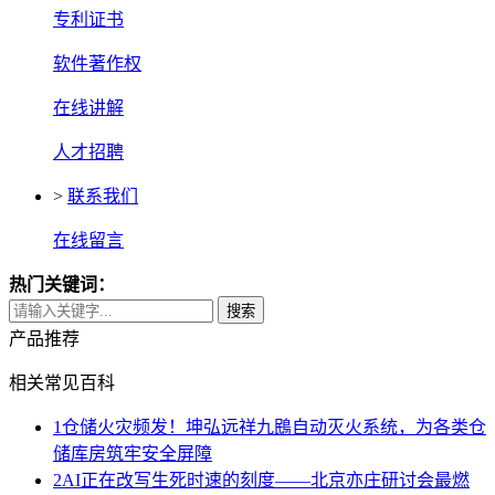
专利证书
软件著作权
在线讲解
人才招聘
>
联系我们
在线留言
热门关键词：
搜索
产品推荐
相关常见百科
1
仓储火灾频发！坤弘远祥九鴖自动灭火系统，为各类仓
储库房筑牢安全屏障
2
AI正在改写生死时速的刻度——北京亦庄研讨会最燃