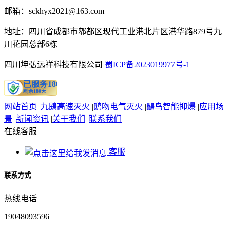
邮箱：sckhyx2021@163.com
地址：四川省成都市郫都区现代工业港北片区港华路879号九
川花园总部6栋
四川坤弘远祥科技有限公司
蜀ICP备2023019977号-1
网站首页
|
九鴖高速灭火
|
鸱吻电气灭火
|
鸓鸟智能抑爆
|
应用场
景
|
新闻资讯
|
关于我们
|
联系我们
在线客服
客服
联系方式
热线电话
19048093596