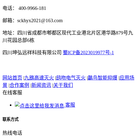
电话： 400-9966-181
邮箱：sckhyx2021@163.com
地址：四川省成都市郫都区现代工业港北片区港华路879号九
川花园总部6栋
四川坤弘远祥科技有限公司
蜀ICP备2023019977号-1
网站首页
|
九鴖高速灭火
|
鸱吻电气灭火
|
鸓鸟智能抑爆
|
应用场
景
|
合作案例
|
新闻资讯
|
关于我们
在线客服
客服
联系方式
热线电话