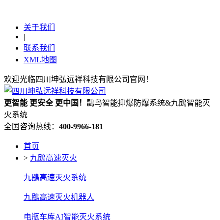
关于我们
|
联系我们
XML地图
欢迎光临四川坤弘远祥科技有限公司官网！
更
智能
更
安全
更
中国！
鸓鸟智能抑爆防爆系统&九鴖智能灭
火系统
全国咨询热线：
400-9966-181
首页
>
九鴖高速灭火
九鴖高速灭火系统
九鴖高速灭火机器人
电瓶车库AI智能灭火系统