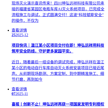
现场灭火演示喜讯传来！四川坤弘远祥科技有限公司承
接的福建省某园区电瓶车库AI灭火系统项目，已完成全
流程施工与调试，正式圆满交付！这波“科技赋能安全”
的操作，不仅为
查看详情
25
2025-12
项目快讯｜温江某小区项目交付在即！坤弘远祥用科技
筑牢安全防线，守护更多家园平安。
近日，随着最后一组设备的调试完成，坤弘远祥在温江
某小区的电动自行车库自动灭火系统安装项目已接近尾
声。从前期现场勘测、方案定制，到中期精准施工、细
节打磨，再到如今
查看详情
07
2025-11
喜报丨创新不止！坤弘远祥再获一项国家发明专利授权