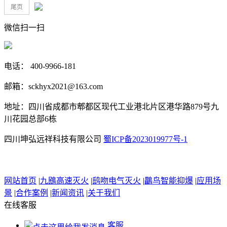
尾页
微信扫一扫
电话： 400-9966-181
邮箱：sckhyx2021@163.com
地址：四川省成都市郫都区现代工业港北片区港华路879号九
川花园总部6栋
四川坤弘远祥科技有限公司
蜀ICP备2023019977号-1
网站首页
|
九鴖高速灭火
|
鸱吻电气灭火
|
鸓鸟智能抑爆
|
应用场
景
|
合作案例
|
新闻资讯
|
关于我们
在线客服
客服