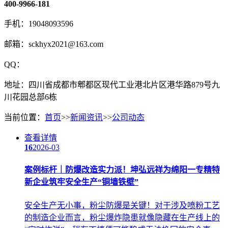
400-9966-181
手机：19048093596
邮箱：sckhyx2021@163.com
QQ：
地址：四川省成都市郫都区现代工业港北片区港华路879号九
川花园总部6栋
当前位置：
首页
>>
新闻资讯
>>
公司动态
查看详情
16
2026-03
案例标杆｜防爆改造实力派！坤弘远祥为绵阳一专精特
新企业筑牢安全生产“铜墙铁壁”
安全生产无小事，粉尘防爆是关键！对于涉及喷粉工艺
的制造企业而言，粉尘爆炸隐患就像隐藏在生产线上的