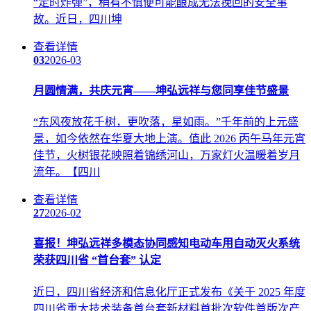
“定时炸弹”，稍有不慎便可能酿成无法挽回的安全事
故。近日，四川坤
查看详情
03
2026-03
月圆情满，共庆元宵——坤弘远祥与您同享佳节盛景
“东风夜放花千树，更吹落，星如雨。”千年前的上元盛
景，如今依然在华夏大地上演。值此 2026 丙午马年元宵
佳节，火树银花映照着锦绣河山，万家灯火温暖着岁月
流年。【四川
查看详情
27
2026-02
喜报！坤弘远祥多模态协同感知电动车用自动灭火系统
荣获四川省 “首台套” 认定
近日，四川省经济和信息化厅正式发布《关于 2025 年度
四川省重大技术装备首台套新材料首批次软件首版次产