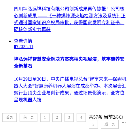
四川坤弘远祥科技有限公司创新成果再传捷报！公司核
心创新成果 ——《一种爆炸源火焰检测方法及系统》正
式通过国家知识产权局审批，获得国家发明专利证书，
硬核创新实力再获
查看详情
07
2025-11
坤弘远祥智慧安全解决方案亮相央视展演，筑牢康养安
全新基石
10月29日至30日，中央广播电视总台“智享未来—保姆机
器人大会”智慧康养机器人展演在成都举办。本次展会汇
聚行业顶尖企业与创新成果，通过场景化演示，全方位
呈现机器人技
共57条 当前2/8页
首页
前一页
1
2
3
4
···
5
后一页