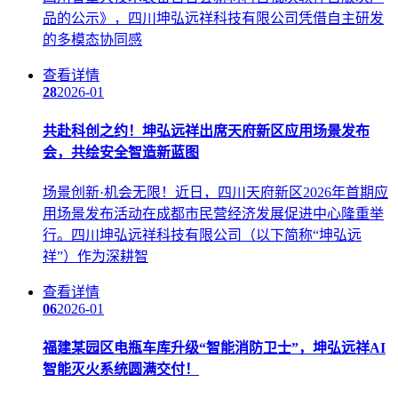
品的公示》，四川坤弘远祥科技有限公司凭借自主研发
的多模态协同感
查看详情
28
2026-01
共赴科创之约！坤弘远祥出席天府新区应用场景发布
会，共绘安全智造新蓝图
场景创新·机会无限！近日，四川天府新区2026年首期应
用场景发布活动在成都市民营经济发展促进中心隆重举
行。四川坤弘远祥科技有限公司（以下简称“坤弘远
祥”）作为深耕智
查看详情
06
2026-01
福建某园区电瓶车库升级“智能消防卫士”，坤弘远祥AI
智能灭火系统圆满交付！